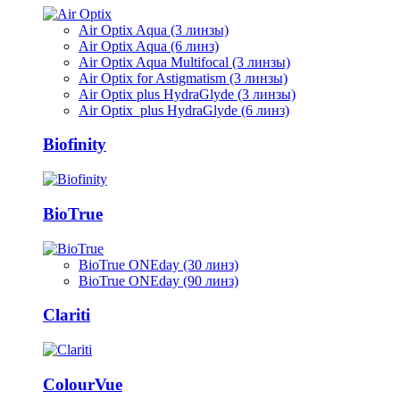
Air Optix Aqua (3 линзы)
Air Optix Aqua (6 линз)
Air Optix Aqua Multifocal (3 линзы)
Air Optix for Astigmatism (3 линзы)
Air Optix plus HydraGlyde (3 линзы)
Air Optix plus HydraGlyde (6 линз)
Biofinity
BioTrue
BioTrue ONEday (30 линз)
BioTrue ONEday (90 линз)
Clariti
ColourVue