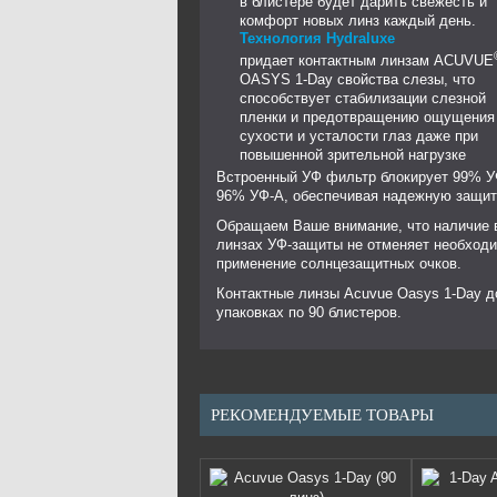
в блистере будет дарить свежесть и
комфорт новых линз каждый день.
Технология Hydraluxe
придает контактным линзам ACUVUE
OASYS 1-Day свойства слезы, что
способствует стабилизации слезной
пленки и предотвращению ощущения
сухости и усталости глаз даже при
повышенной зрительной нагрузке
Встроенный УФ фильтр блокирует 99% У
96% УФ-А, обеспечивая надежную защит
Обращаем Ваше внимание, что наличие 
линзах УФ-защиты не отменяет необход
применение солнцезащитных очков.
Контактные линзы Acuvue Oasys 1-Day д
упаковках по 90 блистеров.
РЕКОМЕНДУЕМЫЕ ТОВАРЫ