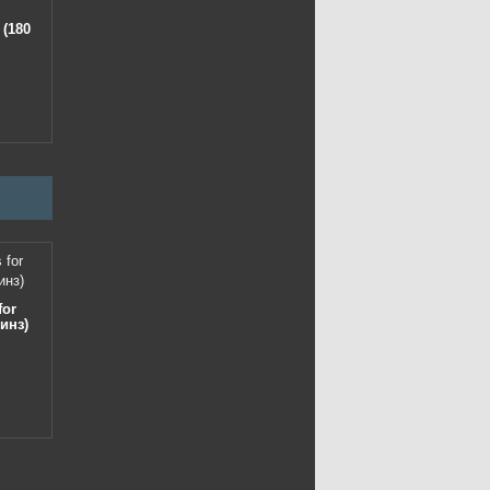
Proclear 1-Day (30 линз)
 (180
Acuvue Oasys 1-Day for
Astigmatism (30 линз)
3420р.
2265р.
for
инз)