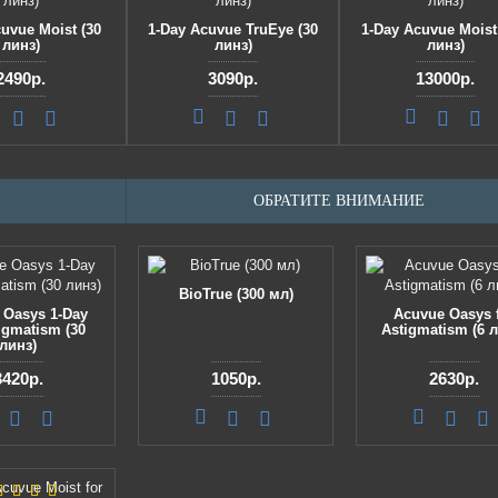
uvue Moist (30
1-Day Acuvue TruEye (30
1-Day Acuvue Moist
линз)
линз)
линз)
2490р.
3090р.
13000р.
ОБРАТИТЕ ВНИМАНИЕ
BioTrue (300 мл)
 Oasys 1-Day
Acuvue Oasys 
tigmatism (30
Astigmatism (6 л
линз)
3420р.
1050р.
2630р.