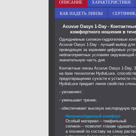
ОПИСАНИЕ
ХАРАКТЕРИСТИКИ
КАК НАДЕТЬ ЛИНЗЫ
СЕРТИФИК
Acuvue Oasys 1-Day - Контактны
комфортного ношения в тече
Однодневные силикон-гидрогелевые кон
Acuvue Oasys 1-Day - лучший выбор для
проводящих за экранами цифровых устро
неблагоприятных условиях окружающей
значительную часть дня.
Контактные линзы Acuvue Oasys 1-Day, 3
на базе технологии HydraLuxe, способст
предотвращению сухости и усталости гл
HydraLuxe придает линзе свойства слезы
- увлажняет;
- уменьшает трение;
- обеспечивает высокую кислородную пр
Непревзойденный комфорт
Особый материал – тиафильный
силикон – позволит глазам «дышать»
а похожий по составу на слезу раств