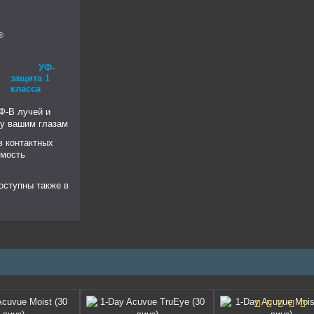
®
УФ-
защита 1
класса
Ф-В лучей и
у вашим глазам
в контактных
имость
оступны также в