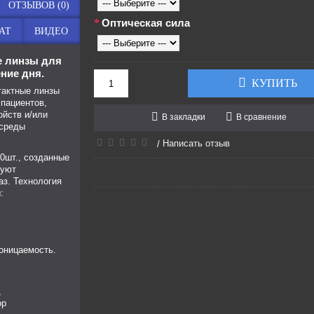
ОТЗЫВОВ (0)
Оптическая сила
АТ
ВИДЕО
е линзы для
ние дня.
КУПИТЬ
тактные линзы
 пациентов,
йств и/или
В закладки
В сравнение
 среды
Написать отзыв
/
0шт., созданные
вуют
аз. Технология
:
оницаемость.
,
ор