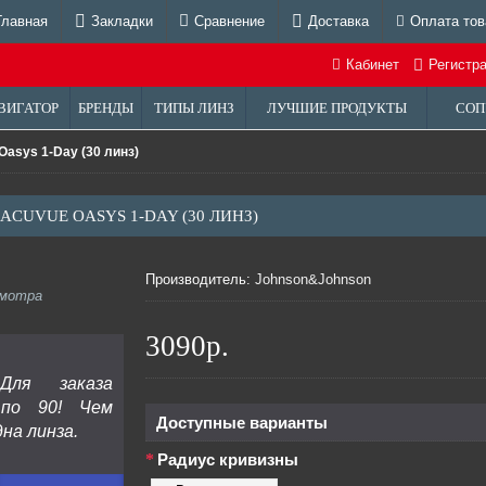
Главная
Закладки
Сравнение
Доставка
Оплата тов
Кабинет
Регистр
ВИГАТОР
БРЕНДЫ
ТИПЫ ЛИНЗ
ЛУЧШИЕ ПРОДУКТЫ
СОП
Oasys 1-Day (30 линз)
ACUVUE OASYS 1-DAY (30 ЛИНЗ)
Производитель:
Johnson&Johnson
смотра
3090р.
Для заказа
 по 90! Чем
Доступные варианты
на линза.
Радиус кривизны