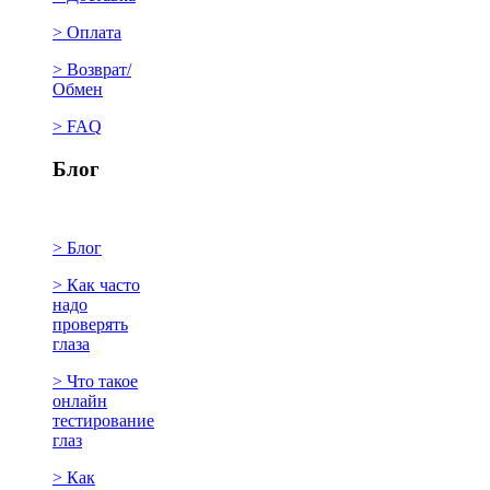
> Оплата
> Возврат/
Обмен
> FAQ
Блог
> Блог
> Как часто
надо
проверять
глаза
> Что такое
онлайн
тестирование
глаз
> Как