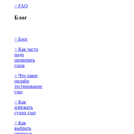
> FAQ
Блог
> Блог
> Как часто
надо
проверять
глаза
> Что такое
онлайн
тестирование
глаз
> Как
избежать
сухих глаз
> Как
выбрать
цветные