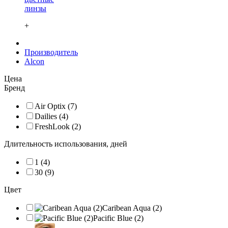
линзы
+
Производитель
Alcon
Цена
Бренд
Air Optix (7)
Dailies (4)
FreshLook (2)
Длительность использования, дней
1 (4)
30 (9)
Цвет
Caribean Aqua (2)
Pacific Blue (2)