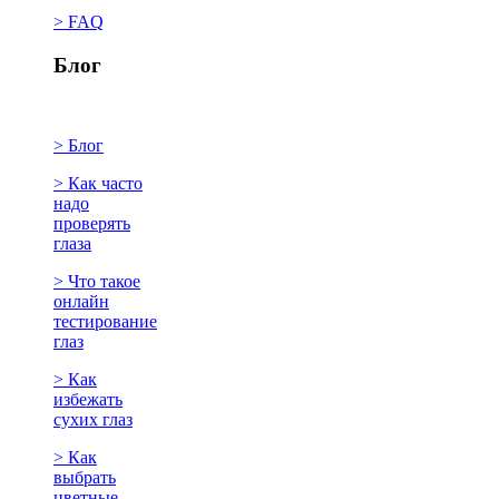
> FAQ
Блог
> Блог
> Как часто
надо
проверять
глаза
> Что такое
онлайн
тестирование
глаз
> Как
избежать
сухих глаз
> Как
выбрать
цветные